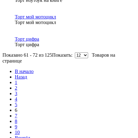
Торт ноутбук на книге
Торт мой мотоцикл
Торт мой мотоцикл
Торт цифра
Торт цифра
Показано 61 - 72 из 125
Показать:
Товаров на
странице
В начало
Назад
1
2
3
4
5
6
Заказывали торт на День рождения дочери.
7
Остались под приятным впечатлением от
8
оформления и особенно от вкуса торта.
9
Шедеврально! Большое спасибо за Вашу работу!
10
...
Вперёд