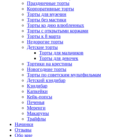
Праздничные торты
Корпоративные торты
Торты для мужчин
Торты без мастики
Торты ко дню влюбленных
Торты с открытыми коржами
Торты к 8 марта
Недорогие торты
Детские торты
Торты для мальчиков
Торты для девочек
Тортики на крестины
Новогодние торты
Торты по советским мультфильмам
Детский кэндибар
Кэндибар
Капкейки
Кейк-попсы
Печенья
Меренги
Макаруны
Трайфлы
Начинки
Отзывы
Обо мне