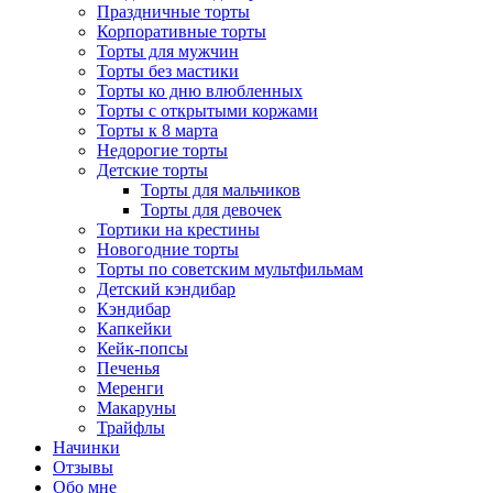
Праздничные торты
Корпоративные торты
Торты для мужчин
Торты без мастики
Торты ко дню влюбленных
Торты с открытыми коржами
Торты к 8 марта
Недорогие торты
Детские торты
Торты для мальчиков
Торты для девочек
Тортики на крестины
Новогодние торты
Торты по советским мультфильмам
Детский кэндибар
Кэндибар
Капкейки
Кейк-попсы
Печенья
Меренги
Макаруны
Трайфлы
Начинки
Отзывы
Обо мне