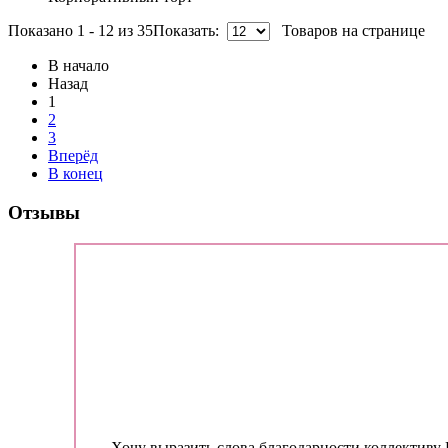
Показано 1 - 12 из 35
Показать:
Товаров на странице
Заказывали торт на День рождения дочери. Остал
В начало
Назад
1
Виктория
2
3
Вперёд
В конец
Отзывы
Хочу выразить слова благодарности коллективу
Кристина